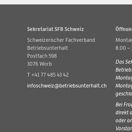
Sekretariat SFB Schweiz
Öffnun
Schweizerischer Fachverband
Montag
Betriebsunterhalt
8.00 – 
Postfach 598
Das Sek
3076 Worb
Betrieb
T +41 77 485 43 42
Montag,
infoschweiz@betriebsunterhalt.ch
Montag
geschlo
Bei Fra
direkt 
oder an
Vorsta