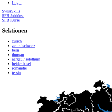
Login
SwissSkills
SFB Jobbörse
SFB Kurse
Sektionen
zürich
zentralschweiz
bern
thurgau
aargau / solothurn
beider basel
romandie
tessin