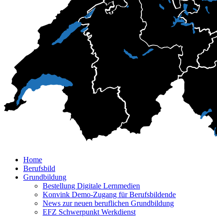
Home
Berufsbild
Grundbildung
Bestellung Digitale Lernmedien
Konvink Demo-Zugang für Berufsbildende
News zur neuen beruflichen Grundbildung
EFZ Schwerpunkt Werkdienst